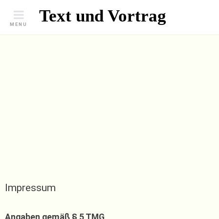
Skip
Text und Vortrag
to
MENU
content
Impressum
Angaben gemäß § 5 TMG